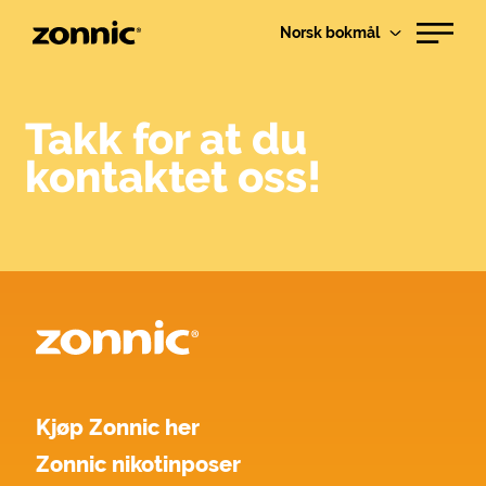
Norsk bokmål
Takk for at du
kontaktet oss!
Kjøp Zonnic her
Zonnic nikotinposer