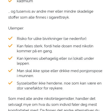
kadmium
… og tusenvis av andre mer eller mindre skadelige
stoffer som alle finnes i sigarettrøyk.
Ulemper:
Risiko for ulike bivirkninger (se nedenfor):
Kan føles sterk, fordi hele dosen med nikotin
kommer på en gang.
Kan kjennes ubehagelig eller svi lokalt under
leppen.
Man skal ikke spise eller drikke med porsjonspose
i munnen.
Sysselsetter ikke hendene, noe som kan være en
stor vanefaktor for røykere.
Som med alle andre nikotinlegemidler, handler det
selvsagt mye om hva du som individ føler deg mest
komfortabel med. Da finnes det andre alternativer du