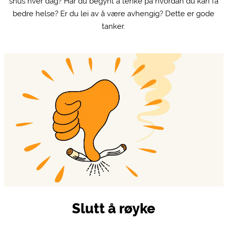
snus hver dag? Har du begynt å tenke på hvordan du kan få
bedre helse? Er du lei av å være avhengig? Dette er gode
tanker.
Slutt å røyke