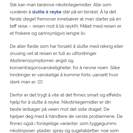
Slik kan man beskrive nikotinlegemidler. Alle som
vurderer å
slutte å røyke
står på en terskel. Å ta det
første steget fremover innebærer at man starter på en
tøff reise – reisen mot å bli røykfri. Målet med reisen er
et friskere og sannsynligvis lengre liv.
De aller fleste som har forsøkt å slutte med røking eller
snusing vet at reisen er full av utfordringer.
Abstinenssymptomer, angst og
konsentrasjonsvanskeligheter, for å nevne noen. Slike
hindringer er vanskelige å komme forbi, uansett hvor
sterk man er. 🏋️‍♂️
Derfor er det trygt å vite at det finnes smart og effektiv
hjelp for å slutte å røyke. Nikotinlegemidler er din
beste ledsager på veien mot det siste draget. De
hjelper deg med å håndtere de verste problemene. De
finnes også i forskjellige varianter, som tyggegummi,
nikotinposer, plaster, spray og sugetabletter, noe som