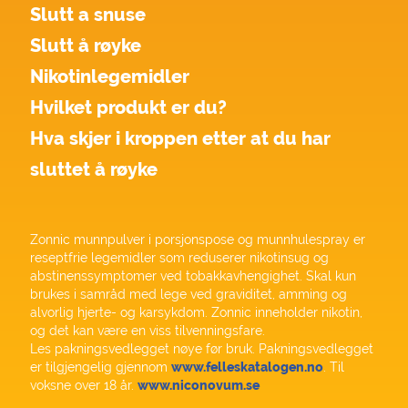
Slutt a snuse
Slutt å røyke
Nikotinlegemidler
Hvilket produkt er du?
Hva skjer i kroppen etter at du har
sluttet å røyke
Zonnic munnpulver i porsjonspose og munnhulespray er
reseptfrie legemidler som reduserer nikotinsug og
abstinenssymptomer ved tobakkavhengighet. Skal kun
brukes i samråd med lege ved graviditet, amming og
alvorlig hjerte- og karsykdom. Zonnic inneholder nikotin,
og det kan være en viss tilvenningsfare.
Les pakningsvedlegget nøye før bruk. Pakningsvedlegget
er tilgjengelig gjennom
www.felleskatalogen.no
. Til
voksne over 18 år.
www.niconovum.se