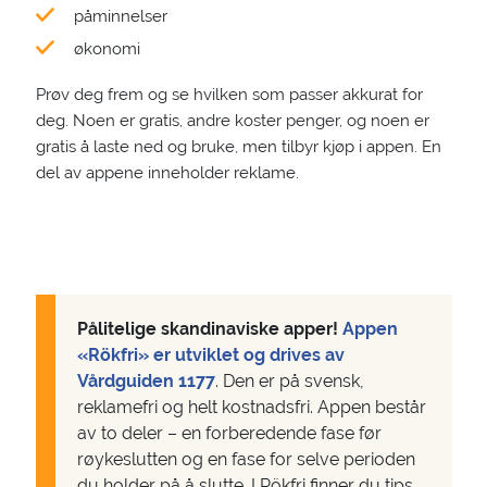
påminnelser
økonomi
Prøv deg frem og se hvilken som passer akkurat for
deg. Noen er gratis, andre koster penger, og noen er
gratis å laste ned og bruke, men tilbyr kjøp i appen. En
del av appene inneholder reklame.
Pålitelige skandinaviske apper!
Appen
«Rökfri» er utviklet og drives av
Vårdguiden 1177
. Den er på svensk,
reklamefri og helt kostnadsfri. Appen består
av to deler – en forberedende fase før
røykeslutten og en fase for selve perioden
du holder på å slutte. I Rökfri finner du tips,