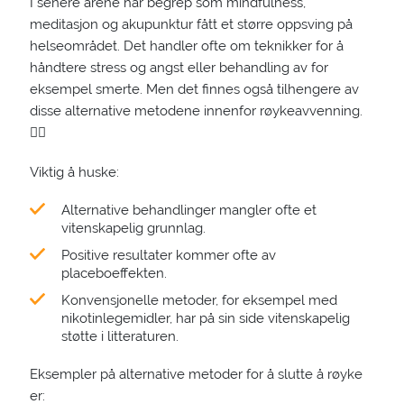
I senere årene har begrep som mindfulness,
meditasjon og akupunktur fått et større oppsving på
helseområdet. Det handler ofte om teknikker for å
håndtere stress og angst eller behandling av for
eksempel smerte. Men det finnes også tilhengere av
disse alternative metodene innenfor røykeavvenning.
🧘‍♀️
Viktig å huske:
Alternative behandlinger mangler ofte et
vitenskapelig grunnlag.
Positive resultater kommer ofte av
placeboeffekten.
Konvensjonelle metoder, for eksempel med
nikotinlegemidler, har på sin side vitenskapelig
støtte i litteraturen.
Eksempler på alternative metoder for å slutte å røyke
er: