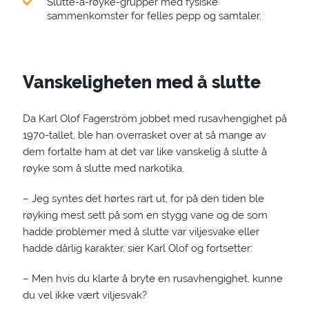
Slutte-å-røyke-grupper med fysiske
sammenkomster for felles pepp og samtaler.
Vanskeligheten med å slutte
Da Karl Olof Fagerström jobbet med rusavhengighet på
1970-tallet, ble han overrasket over at så mange av
dem fortalte ham at det var like vanskelig å slutte å
røyke som å slutte med narkotika.
– Jeg syntes det hørtes rart ut, for på den tiden ble
røyking mest sett på som en stygg vane og de som
hadde problemer med å slutte var viljesvake eller
hadde dårlig karakter, sier Karl Olof og fortsetter:
– Men hvis du klarte å bryte en rusavhengighet, kunne
du vel ikke vært viljesvak?