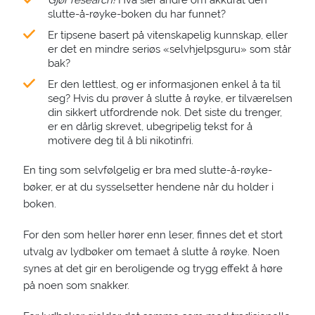
Gjør research!
Hva sier andre om akkurat den
slutte-å-røyke-boken du har funnet?
Er tipsene basert på vitenskapelig kunnskap, eller
er det en mindre seriøs «selvhjelpsguru» som står
bak?
Er den lettlest, og er informasjonen enkel å ta til
seg? Hvis du prøver å slutte å røyke, er tilværelsen
din sikkert utfordrende nok. Det siste du trenger,
er en dårlig skrevet, ubegripelig tekst for å
motivere deg til å bli nikotinfri.
En ting som selvfølgelig er bra med slutte-å-røyke-
bøker, er at du sysselsetter hendene når du holder i
boken.
For den som heller hører enn leser, finnes det et stort
utvalg av lydbøker om temaet å slutte å røyke. Noen
synes at det gir en beroligende og trygg effekt å høre
på noen som snakker.